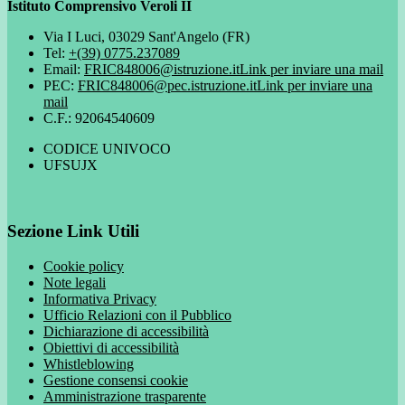
Istituto Comprensivo Veroli II
Via I Luci, 03029 Sant'Angelo (FR)
Tel:
+(39) 0775.237089
Email:
FRIC848006@istruzione.it
Link per inviare una mail
PEC:
FRIC848006@pec.istruzione.it
Link per inviare una
mail
C.F.: 92064540609
CODICE UNIVOCO
UFSUJX
Sezione Link Utili
Cookie policy
Note legali
Informativa Privacy
Ufficio Relazioni con il Pubblico
Dichiarazione di accessibilità
Obiettivi di accessibilità
Whistleblowing
Gestione consensi cookie
Amministrazione trasparente