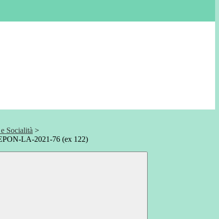
 Socialità
>
SEPON-LA-2021-76 (ex 122)