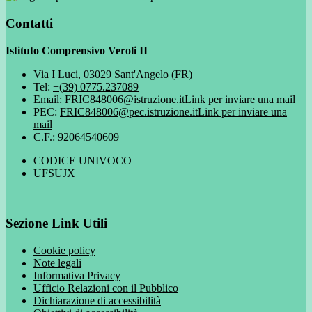
Contatti
Istituto Comprensivo Veroli II
Via I Luci, 03029 Sant'Angelo (FR)
Tel:
+(39) 0775.237089
Email:
FRIC848006@istruzione.it
Link per inviare una mail
PEC:
FRIC848006@pec.istruzione.it
Link per inviare una
mail
C.F.: 92064540609
CODICE UNIVOCO
UFSUJX
Sezione Link Utili
Cookie policy
Note legali
Informativa Privacy
Ufficio Relazioni con il Pubblico
Dichiarazione di accessibilità