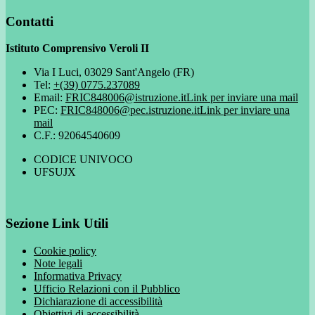
Contatti
Istituto Comprensivo Veroli II
Via I Luci, 03029 Sant'Angelo (FR)
Tel:
+(39) 0775.237089
Email:
FRIC848006@istruzione.it
Link per inviare una mail
PEC:
FRIC848006@pec.istruzione.it
Link per inviare una
mail
C.F.: 92064540609
CODICE UNIVOCO
UFSUJX
Sezione Link Utili
Cookie policy
Note legali
Informativa Privacy
Ufficio Relazioni con il Pubblico
Dichiarazione di accessibilità
Obiettivi di accessibilità