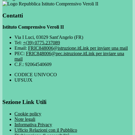
Istituto Comprensivo Veroli II
Contatti
Istituto Comprensivo Veroli II
Via I Luci, 03029 Sant'Angelo (FR)
Tel:
+(39) 0775.237089
Email:
FRIC848006@istruzione.it
Link per inviare una mail
PEC:
FRIC848006@pec.istruzione.it
Link per inviare una
mail
C.F.: 92064540609
CODICE UNIVOCO
UFSUJX
Sezione Link Utili
Cookie policy
Note legali
Informativa Privacy
Ufficio Relazioni con il Pubblico