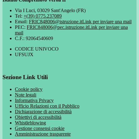
Via I Luci, 03029 Sant'Angelo (FR)
Tel:
+(39) 0775.237089
Email:
FRIC848006@istruzione.it
Link per inviare una mail
PEC:
FRIC848006@pec.istruzione.it
Link per inviare una
mail
C.F.: 92064540609
CODICE UNIVOCO
UFSUJX
Sezione Link Utili
Cookie policy
Note legali
Informativa Privacy
Ufficio Relazioni con il Pubblico
Dichiarazione di accessibilità
Obiettivi di accessibilità
Whistleblowing
Gestione consensi cookie
Amministrazione trasparente