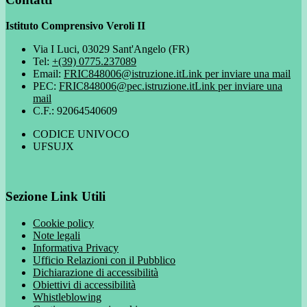
Istituto Comprensivo Veroli II
Via I Luci, 03029 Sant'Angelo (FR)
Tel:
+(39) 0775.237089
Email:
FRIC848006@istruzione.it
Link per inviare una mail
PEC:
FRIC848006@pec.istruzione.it
Link per inviare una
mail
C.F.: 92064540609
CODICE UNIVOCO
UFSUJX
Sezione Link Utili
Cookie policy
Note legali
Informativa Privacy
Ufficio Relazioni con il Pubblico
Dichiarazione di accessibilità
Obiettivi di accessibilità
Whistleblowing