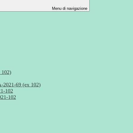
Menu di navigazione
 102)
21-69 (ex 102)
1-102
21-102