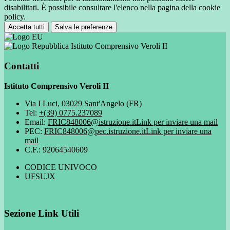
disabilitati. È possibile consultare l'elenco nella pagina della cookie
policy.
Accetta tutti
Salva le preferenze
Istituto Comprensivo Veroli II
Contatti
Istituto Comprensivo Veroli II
Via I Luci, 03029 Sant'Angelo (FR)
Tel:
+(39) 0775.237089
Email:
FRIC848006@istruzione.it
Link per inviare una mail
PEC:
FRIC848006@pec.istruzione.it
Link per inviare una
mail
C.F.: 92064540609
CODICE UNIVOCO
UFSUJX
Sezione Link Utili