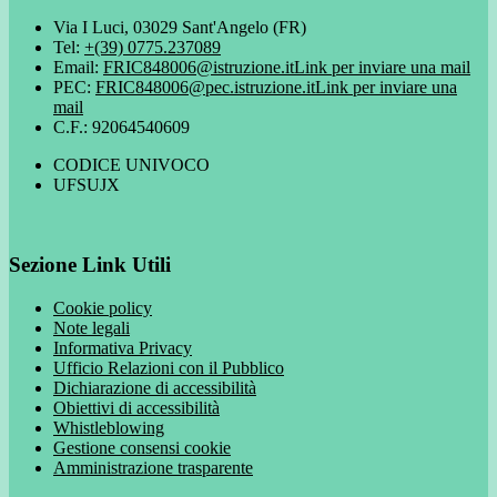
Via I Luci, 03029 Sant'Angelo (FR)
Tel:
+(39) 0775.237089
Email:
FRIC848006@istruzione.it
Link per inviare una mail
PEC:
FRIC848006@pec.istruzione.it
Link per inviare una
mail
C.F.: 92064540609
CODICE UNIVOCO
UFSUJX
Sezione Link Utili
Cookie policy
Note legali
Informativa Privacy
Ufficio Relazioni con il Pubblico
Dichiarazione di accessibilità
Obiettivi di accessibilità
Whistleblowing
Gestione consensi cookie
Amministrazione trasparente