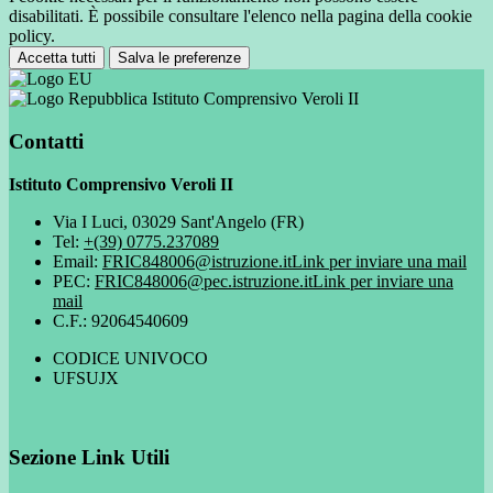
disabilitati. È possibile consultare l'elenco nella pagina della cookie
policy.
Accetta tutti
Salva le preferenze
Istituto Comprensivo Veroli II
Contatti
Istituto Comprensivo Veroli II
Via I Luci, 03029 Sant'Angelo (FR)
Tel:
+(39) 0775.237089
Email:
FRIC848006@istruzione.it
Link per inviare una mail
PEC:
FRIC848006@pec.istruzione.it
Link per inviare una
mail
C.F.: 92064540609
CODICE UNIVOCO
UFSUJX
Sezione Link Utili