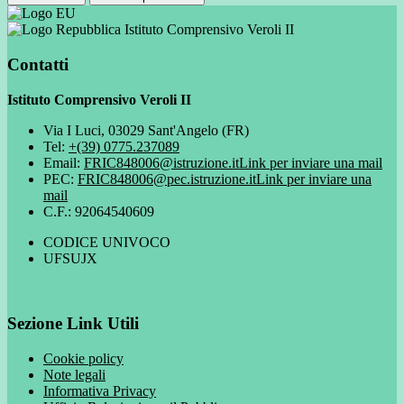
Istituto Comprensivo Veroli II
Contatti
Istituto Comprensivo Veroli II
Via I Luci, 03029 Sant'Angelo (FR)
Tel:
+(39) 0775.237089
Email:
FRIC848006@istruzione.it
Link per inviare una mail
PEC:
FRIC848006@pec.istruzione.it
Link per inviare una
mail
C.F.: 92064540609
CODICE UNIVOCO
UFSUJX
Sezione Link Utili
Cookie policy
Note legali
Informativa Privacy