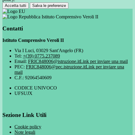
Accetta tutti
Salva le preferenze
Istituto Comprensivo Veroli II
Contatti
Istituto Comprensivo Veroli II
Via I Luci, 03029 Sant'Angelo (FR)
Tel:
+(39) 0775.237089
Email:
FRIC848006@istruzione.it
Link per inviare una mail
PEC:
FRIC848006@pec.istruzione.it
Link per inviare una
mail
C.F.: 92064540609
CODICE UNIVOCO
UFSUJX
Sezione Link Utili
Cookie policy
Note legali