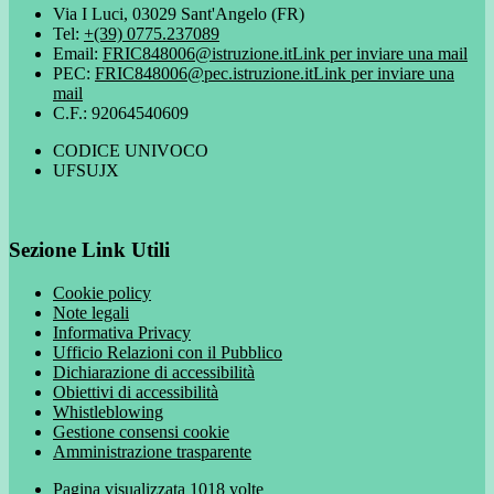
Via I Luci, 03029 Sant'Angelo (FR)
Tel:
+(39) 0775.237089
Email:
FRIC848006@istruzione.it
Link per inviare una mail
PEC:
FRIC848006@pec.istruzione.it
Link per inviare una
mail
C.F.: 92064540609
CODICE UNIVOCO
UFSUJX
Sezione Link Utili
Cookie policy
Note legali
Informativa Privacy
Ufficio Relazioni con il Pubblico
Dichiarazione di accessibilità
Obiettivi di accessibilità
Whistleblowing
Gestione consensi cookie
Amministrazione trasparente
Pagina visualizzata
1018
volte