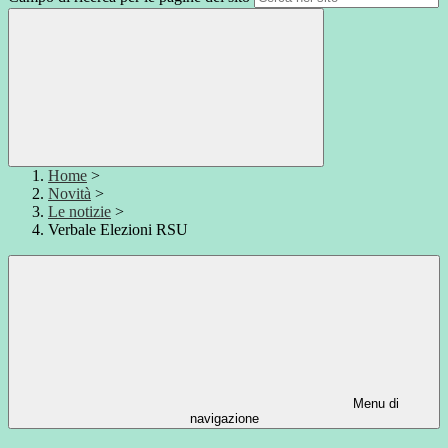
Home
>
Novità
>
Le notizie
>
Verbale Elezioni RSU
Menu di
navigazione