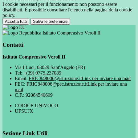
I cookie necessari per il funzionamento non possono essere
disabilitati. È possibile consultare l'elenco nella pagina della cookie
policy.
Accetta tutti
Salva le preferenze
Istituto Comprensivo Veroli II
Contatti
Istituto Comprensivo Veroli II
Via I Luci, 03029 Sant'Angelo (FR)
Tel:
+(39) 0775.237089
Email:
FRIC848006@istruzione.it
Link per inviare una mail
PEC:
FRIC848006@pec.istruzione.it
Link per inviare una
mail
C.F.: 92064540609
CODICE UNIVOCO
UFSUJX
Sezione Link Utili