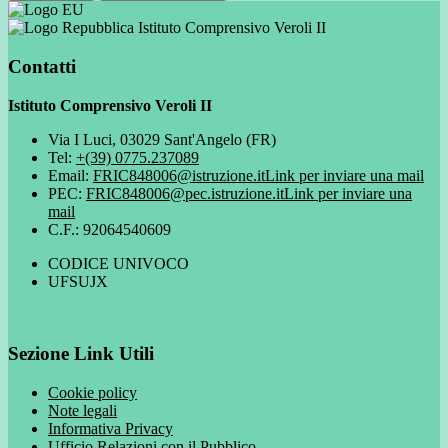
Istituto Comprensivo Veroli II
Contatti
Istituto Comprensivo Veroli II
Via I Luci, 03029 Sant'Angelo (FR)
Tel:
+(39) 0775.237089
Email:
FRIC848006@istruzione.it
Link per inviare una mail
PEC:
FRIC848006@pec.istruzione.it
Link per inviare una
mail
C.F.: 92064540609
CODICE UNIVOCO
UFSUJX
Sezione Link Utili
Cookie policy
Note legali
Informativa Privacy
Ufficio Relazioni con il Pubblico