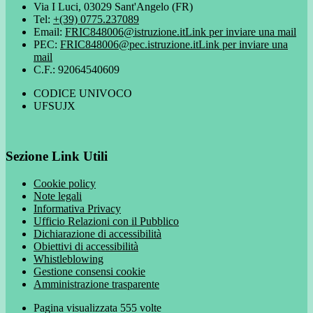
Via I Luci, 03029 Sant'Angelo (FR)
Tel:
+(39) 0775.237089
Email:
FRIC848006@istruzione.it
Link per inviare una mail
PEC:
FRIC848006@pec.istruzione.it
Link per inviare una
mail
C.F.: 92064540609
CODICE UNIVOCO
UFSUJX
Sezione Link Utili
Cookie policy
Note legali
Informativa Privacy
Ufficio Relazioni con il Pubblico
Dichiarazione di accessibilità
Obiettivi di accessibilità
Whistleblowing
Gestione consensi cookie
Amministrazione trasparente
Pagina visualizzata
555
volte