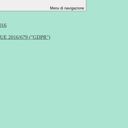
Menu di navigazione
016
nto UE 2016/679 ("GDPR")