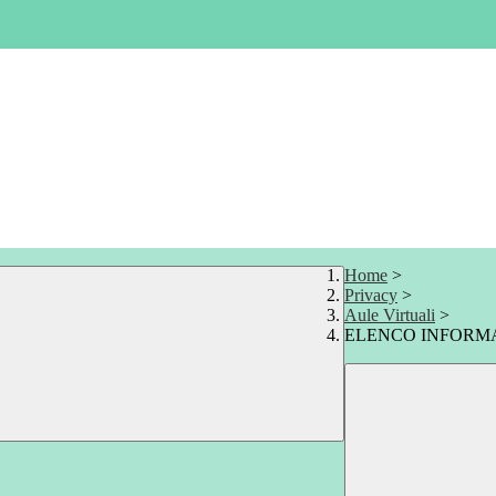
Home
>
Privacy
>
Aule Virtuali
>
ELENCO INFORM