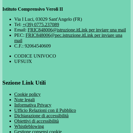
Istituto Comprensivo Veroli II
Via I Luci, 03029 Sant'Angelo (FR)
Tel:
+(39) 0775.237089
Email:
FRIC848006@istruzione.it
Link per inviare una mail
PEC:
FRIC848006@pec.istruzione.it
Link per inviare una
mail
C.F.: 92064540609
CODICE UNIVOCO
UFSUJX
Sezione Link Utili
Cookie policy
Note legali
Informativa Privacy
Ufficio Relazioni con il Pubblico
Dichiarazione di accessibilità
Obiettivi di accessibilità
Whistleblowing
Gestione consensi cookie