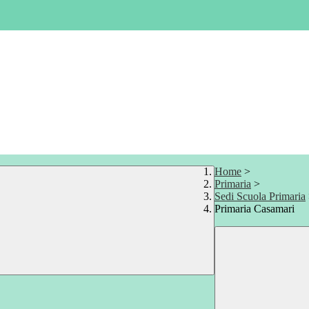
Home
>
Primaria
>
Sedi Scuola Primaria
Primaria Casamari