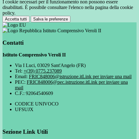
I cookie necessari per il funzionamento non possono essere
disabilitati. È possibile consultare l'elenco nella pagina della cookie
policy.
Accetta tutti
Salva le preferenze
Istituto Comprensivo Veroli II
Contatti
Istituto Comprensivo Veroli II
Via I Luci, 03029 Sant'Angelo (FR)
Tel:
+(39) 0775.237089
Email:
FRIC848006@istruzione.it
Link per inviare una mail
PEC:
FRIC848006@pec.istruzione.it
Link per inviare una
mail
C.F.: 92064540609
CODICE UNIVOCO
UFSUJX
Sezione Link Utili