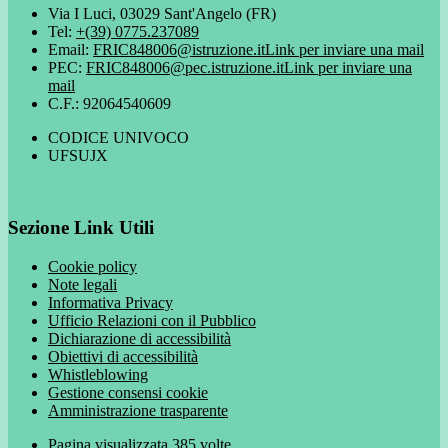
Via I Luci, 03029 Sant'Angelo (FR)
Tel:
+(39) 0775.237089
Email:
FRIC848006@istruzione.it
Link per inviare una mail
PEC:
FRIC848006@pec.istruzione.it
Link per inviare una
mail
C.F.: 92064540609
CODICE UNIVOCO
UFSUJX
Sezione Link Utili
Cookie policy
Note legali
Informativa Privacy
Ufficio Relazioni con il Pubblico
Dichiarazione di accessibilità
Obiettivi di accessibilità
Whistleblowing
Gestione consensi cookie
Amministrazione trasparente
Pagina visualizzata
385
volte