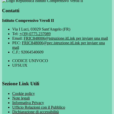
Istituto Comprensivo Veroli II
Contatti
Istituto Comprensivo Veroli II
Via I Luci, 03029 Sant'Angelo (FR)
Tel:
+(39) 0775.237089
Email:
FRIC848006@istruzione.it
Link per inviare una mail
PEC:
FRIC848006@pec.istruzione.it
Link per inviare una
mail
C.F.: 92064540609
CODICE UNIVOCO
UFSUJX
Sezione Link Utili
Cookie policy
Note legali
Informativa Privacy
Ufficio Relazioni con il Pubblico
Dichiarazione di accessibilità