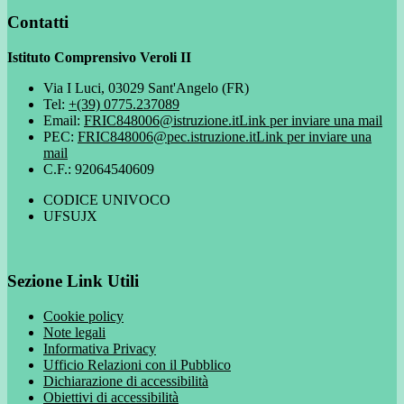
Contatti
Istituto Comprensivo Veroli II
Via I Luci, 03029 Sant'Angelo (FR)
Tel:
+(39) 0775.237089
Email:
FRIC848006@istruzione.it
Link per inviare una mail
PEC:
FRIC848006@pec.istruzione.it
Link per inviare una
mail
C.F.: 92064540609
CODICE UNIVOCO
UFSUJX
Sezione Link Utili
Cookie policy
Note legali
Informativa Privacy
Ufficio Relazioni con il Pubblico
Dichiarazione di accessibilità
Obiettivi di accessibilità