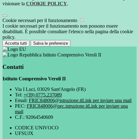
visionare la
COOKIE POLICY
.
Cookie necessari per il funzionamento
I cookie necessari per il funzionamento non possono essere
disabilitati. È possibile consultare l'elenco nella pagina della cookie
policy.
Accetta tutti
Salva le preferenze
Istituto Comprensivo Veroli II
Contatti
Istituto Comprensivo Veroli II
Via I Luci, 03029 Sant'Angelo (FR)
Tel:
+(39) 0775.237089
Email:
FRIC848006@istruzione.it
Link per inviare una mail
PEC:
FRIC848006@pec.istruzione.it
Link per inviare una
mail
C.F.: 92064540609
CODICE UNIVOCO
UFSUJX