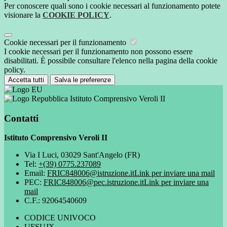
Per conoscere quali sono i cookie necessari al funzionamento potete
visionare la
COOKIE POLICY
.
Cookie necessari per il funzionamento
I cookie necessari per il funzionamento non possono essere
disabilitati. È possibile consultare l'elenco nella pagina della cookie
policy.
Accetta tutti
Salva le preferenze
Istituto Comprensivo Veroli II
Contatti
Istituto Comprensivo Veroli II
Via I Luci, 03029 Sant'Angelo (FR)
Tel:
+(39) 0775.237089
Email:
FRIC848006@istruzione.it
Link per inviare una mail
PEC:
FRIC848006@pec.istruzione.it
Link per inviare una
mail
C.F.: 92064540609
CODICE UNIVOCO
UFSUJX