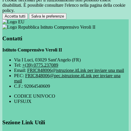
disabilitati. È possibile consultare l'elenco nella pagina della cookie
policy.
Accetta tutti
Salva le preferenze
Istituto Comprensivo Veroli II
Contatti
Istituto Comprensivo Veroli II
Via I Luci, 03029 Sant'Angelo (FR)
Tel:
+(39) 0775.237089
Email:
FRIC848006@istruzione.it
Link per inviare una mail
PEC:
FRIC848006@pec.istruzione.it
Link per inviare una
mail
C.F.: 92064540609
CODICE UNIVOCO
UFSUJX
Sezione Link Utili