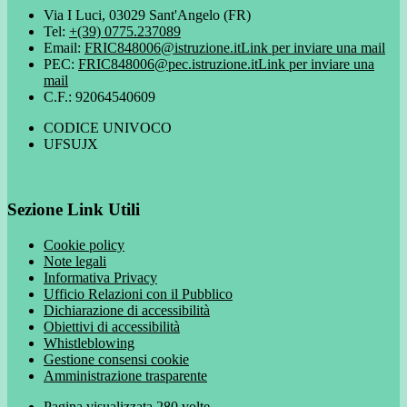
Via I Luci, 03029 Sant'Angelo (FR)
Tel:
+(39) 0775.237089
Email:
FRIC848006@istruzione.it
Link per inviare una mail
PEC:
FRIC848006@pec.istruzione.it
Link per inviare una
mail
C.F.: 92064540609
CODICE UNIVOCO
UFSUJX
Sezione Link Utili
Cookie policy
Note legali
Informativa Privacy
Ufficio Relazioni con il Pubblico
Dichiarazione di accessibilità
Obiettivi di accessibilità
Whistleblowing
Gestione consensi cookie
Amministrazione trasparente
Pagina visualizzata
280
volte