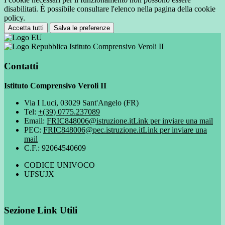
disabilitati. È possibile consultare l'elenco nella pagina della cookie
policy.
Accetta tutti
Salva le preferenze
Istituto Comprensivo Veroli II
Contatti
Istituto Comprensivo Veroli II
Via I Luci, 03029 Sant'Angelo (FR)
Tel:
+(39) 0775.237089
Email:
FRIC848006@istruzione.it
Link per inviare una mail
PEC:
FRIC848006@pec.istruzione.it
Link per inviare una
mail
C.F.: 92064540609
CODICE UNIVOCO
UFSUJX
Sezione Link Utili