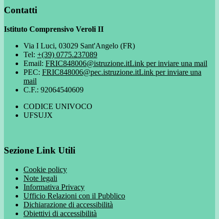
Contatti
Istituto Comprensivo Veroli II
Via I Luci, 03029 Sant'Angelo (FR)
Tel:
+(39) 0775.237089
Email:
FRIC848006@istruzione.it
Link per inviare una mail
PEC:
FRIC848006@pec.istruzione.it
Link per inviare una
mail
C.F.: 92064540609
CODICE UNIVOCO
UFSUJX
Sezione Link Utili
Cookie policy
Note legali
Informativa Privacy
Ufficio Relazioni con il Pubblico
Dichiarazione di accessibilità
Obiettivi di accessibilità