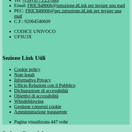
Tel:
+(39) 0775.237089
Email:
FRIC848006@istruzione.it
Link per inviare una mail
PEC:
FRIC848006@pec.istruzione.it
Link per inviare una
mail
C.F.: 92064540609
CODICE UNIVOCO
UFSUJX
Sezione Link Utili
Cookie policy
Note legali
Informativa Privacy
Ufficio Relazioni con il Pubblico
Dichiarazione di accessibilità
Obiettivi di accessibilità
Whistleblowing
Gestione consensi cookie
Amministrazione trasparente
Pagina visualizzata
447
volte