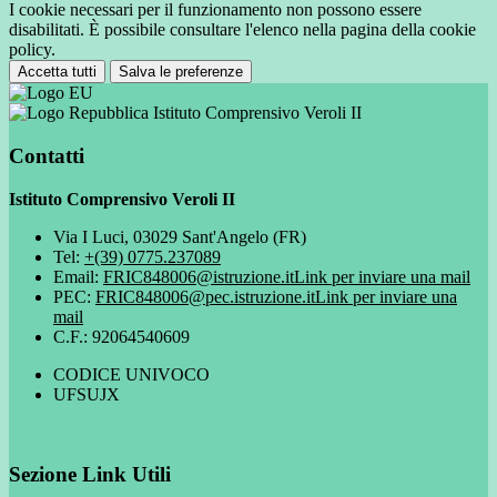
I cookie necessari per il funzionamento non possono essere
disabilitati. È possibile consultare l'elenco nella pagina della cookie
policy.
Accetta tutti
Salva le preferenze
Istituto Comprensivo Veroli II
Contatti
Istituto Comprensivo Veroli II
Via I Luci, 03029 Sant'Angelo (FR)
Tel:
+(39) 0775.237089
Email:
FRIC848006@istruzione.it
Link per inviare una mail
PEC:
FRIC848006@pec.istruzione.it
Link per inviare una
mail
C.F.: 92064540609
CODICE UNIVOCO
UFSUJX
Sezione Link Utili