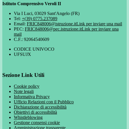
Istituto Comprensivo Veroli II
Via I Luci, 03029 Sant'Angelo (FR)
Tel:
+(39) 0775.237089
Email:
FRIC848006@istruzione.it
Link per inviare una mail
PEC:
FRIC848006@pec.istruzione.it
Link per inviare una
mail
C.F.: 92064540609
CODICE UNIVOCO
UFSUJX
Sezione Link Utili
Cookie policy
Note legali
Informativa Privacy
Ufficio Relazioni con il Pubblico
Dichiarazione di accessibilità
Obiettivi di accessibilità
Whistleblowing
Gestione consensi cookie
Amministrazione trasparente