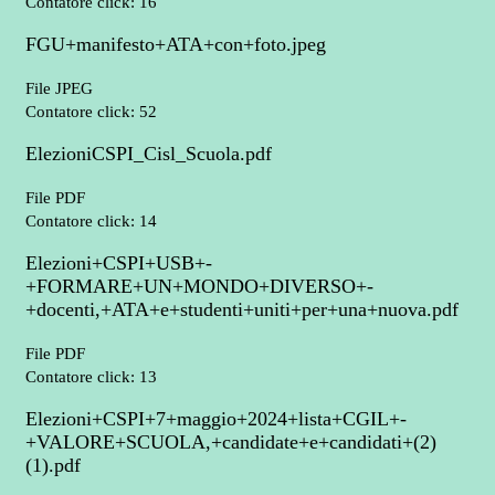
Contatore click: 16
FGU+manifesto+ATA+con+foto.jpeg
File JPEG
Contatore click: 52
ElezioniCSPI_Cisl_Scuola.pdf
File PDF
Contatore click: 14
Elezioni+CSPI+USB+-
+FORMARE+UN+MONDO+DIVERSO+-
+docenti,+ATA+e+studenti+uniti+per+una+nuova.pdf
File PDF
Contatore click: 13
Elezioni+CSPI+7+maggio+2024+lista+CGIL+-
+VALORE+SCUOLA,+candidate+e+candidati+(2)
(1).pdf