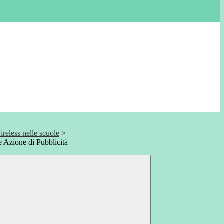
ireless nelle scuole
>
 Azione di Pubblicità