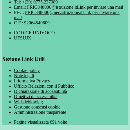
Tel:
+(39) 0775.237089
Email:
FRIC848006@istruzione.it
Link per inviare una mail
PEC:
FRIC848006@pec.istruzione.it
Link per inviare una
mail
C.F.: 92064540609
CODICE UNIVOCO
UFSUJX
Sezione Link Utili
Cookie policy
Note legali
Informativa Privacy
Ufficio Relazioni con il Pubblico
Dichiarazione di accessibilità
Obiettivi di accessibilità
Whistleblowing
Gestione consensi cookie
Amministrazione trasparente
Pagina visualizzata
691
volte