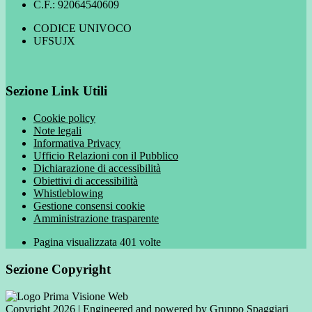
C.F.: 92064540609
CODICE UNIVOCO
UFSUJX
Sezione Link Utili
Cookie policy
Note legali
Informativa Privacy
Ufficio Relazioni con il Pubblico
Dichiarazione di accessibilità
Obiettivi di accessibilità
Whistleblowing
Gestione consensi cookie
Amministrazione trasparente
Pagina visualizzata
401
volte
Sezione Copyright
Copyright 2026 | Engineered and powered by Gruppo Spaggiari