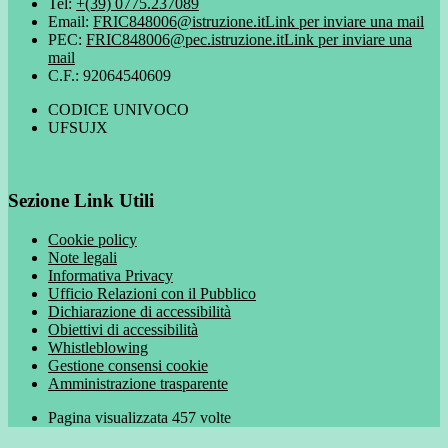
Tel:
+(39) 0775.237089
Email:
FRIC848006@istruzione.it
Link per inviare una mail
PEC:
FRIC848006@pec.istruzione.it
Link per inviare una
mail
C.F.: 92064540609
CODICE UNIVOCO
UFSUJX
Sezione Link Utili
Cookie policy
Note legali
Informativa Privacy
Ufficio Relazioni con il Pubblico
Dichiarazione di accessibilità
Obiettivi di accessibilità
Whistleblowing
Gestione consensi cookie
Amministrazione trasparente
Pagina visualizzata
457
volte