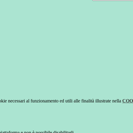
kie necessari al funzionamento ed utili alle finalità illustrate nella
COO
attaforma e non è possibile disabilitarli.