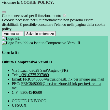
visionare la
COOKIE POLICY
.
Cookie necessari per il funzionamento
I cookie necessari per il funzionamento non possono essere
disabilitati. È possibile consultare l'elenco nella pagina della cookie
policy.
Accetta tutti
Salva le preferenze
Istituto Comprensivo Veroli II
Contatti
Istituto Comprensivo Veroli II
Via I Luci, 03029 Sant'Angelo (FR)
Tel:
+(39) 0775.237089
Email:
FRIC848006@istruzione.it
Link per inviare una mail
PEC:
FRIC848006@pec.istruzione.it
Link per inviare una
mail
C.F.: 92064540609
CODICE UNIVOCO
UFSUJX