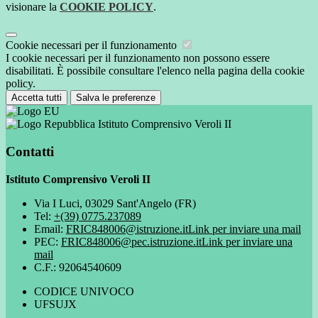
visionare la
COOKIE POLICY
.
Cookie necessari per il funzionamento
I cookie necessari per il funzionamento non possono essere
disabilitati. È possibile consultare l'elenco nella pagina della cookie
policy.
Accetta tutti
Salva le preferenze
Istituto Comprensivo Veroli II
Contatti
Istituto Comprensivo Veroli II
Via I Luci, 03029 Sant'Angelo (FR)
Tel:
+(39) 0775.237089
Email:
FRIC848006@istruzione.it
Link per inviare una mail
PEC:
FRIC848006@pec.istruzione.it
Link per inviare una
mail
C.F.: 92064540609
CODICE UNIVOCO
UFSUJX