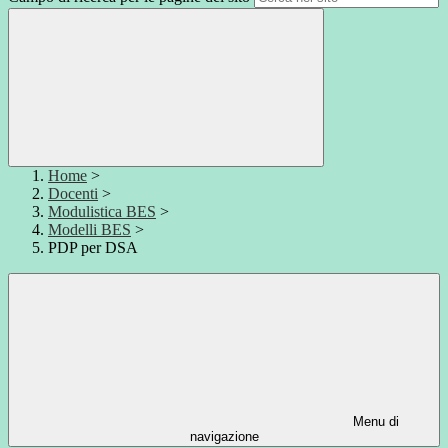
Home
>
Docenti
>
Modulistica BES
>
Modelli BES
>
PDP per DSA
Menu di
navigazione