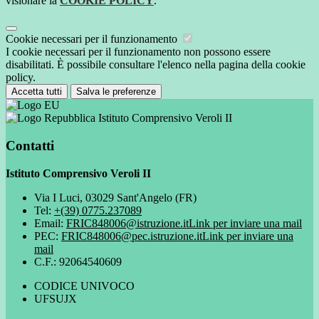
visionare la
COOKIE POLICY
.
Cookie necessari per il funzionamento
I cookie necessari per il funzionamento non possono essere
disabilitati. È possibile consultare l'elenco nella pagina della cookie
policy.
Accetta tutti
Salva le preferenze
Istituto Comprensivo Veroli II
Contatti
Istituto Comprensivo Veroli II
Via I Luci, 03029 Sant'Angelo (FR)
Tel:
+(39) 0775.237089
Email:
FRIC848006@istruzione.it
Link per inviare una mail
PEC:
FRIC848006@pec.istruzione.it
Link per inviare una
mail
C.F.: 92064540609
CODICE UNIVOCO
UFSUJX