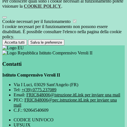
Per conoscere quali sono i cookie necessari al funzionamento potete
visionare la
COOKIE POLICY
.
Cookie necessari per il funzionamento
I cookie necessari per il funzionamento non possono essere
disabilitati. È possibile consultare l'elenco nella pagina della cookie
policy.
Accetta tutti
Salva le preferenze
Istituto Comprensivo Veroli II
Contatti
Istituto Comprensivo Veroli II
Via I Luci, 03029 Sant'Angelo (FR)
Tel:
+(39) 0775.237089
Email:
FRIC848006@istruzione.it
Link per inviare una mail
PEC:
FRIC848006@pec.istruzione.it
Link per inviare una
mail
C.F.: 92064540609
CODICE UNIVOCO
UFSUJX