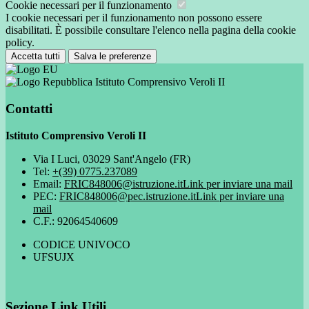
Cookie necessari per il funzionamento
I cookie necessari per il funzionamento non possono essere
disabilitati. È possibile consultare l'elenco nella pagina della cookie
policy.
Accetta tutti
Salva le preferenze
Istituto Comprensivo Veroli II
Contatti
Istituto Comprensivo Veroli II
Via I Luci, 03029 Sant'Angelo (FR)
Tel:
+(39) 0775.237089
Email:
FRIC848006@istruzione.it
Link per inviare una mail
PEC:
FRIC848006@pec.istruzione.it
Link per inviare una
mail
C.F.: 92064540609
CODICE UNIVOCO
UFSUJX
Sezione Link Utili