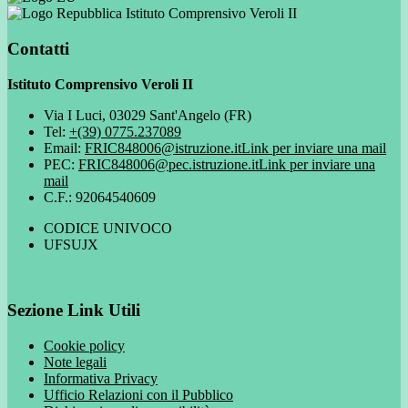
Istituto Comprensivo Veroli II
Contatti
Istituto Comprensivo Veroli II
Via I Luci, 03029 Sant'Angelo (FR)
Tel:
+(39) 0775.237089
Email:
FRIC848006@istruzione.it
Link per inviare una mail
PEC:
FRIC848006@pec.istruzione.it
Link per inviare una
mail
C.F.: 92064540609
CODICE UNIVOCO
UFSUJX
Sezione Link Utili
Cookie policy
Note legali
Informativa Privacy
Ufficio Relazioni con il Pubblico