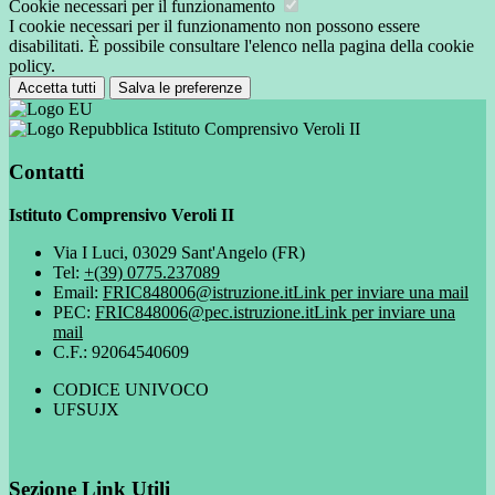
Cookie necessari per il funzionamento
I cookie necessari per il funzionamento non possono essere
disabilitati. È possibile consultare l'elenco nella pagina della cookie
policy.
Accetta tutti
Salva le preferenze
Istituto Comprensivo Veroli II
Contatti
Istituto Comprensivo Veroli II
Via I Luci, 03029 Sant'Angelo (FR)
Tel:
+(39) 0775.237089
Email:
FRIC848006@istruzione.it
Link per inviare una mail
PEC:
FRIC848006@pec.istruzione.it
Link per inviare una
mail
C.F.: 92064540609
CODICE UNIVOCO
UFSUJX
Sezione Link Utili