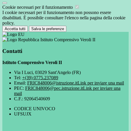
Cookie necessari per il funzionamento
I cookie necessari per il funzionamento non possono essere
disabilitati. È possibile consultare l'elenco nella pagina della cookie
policy.
Accetta tutti
Salva le preferenze
Istituto Comprensivo Veroli II
Contatti
Istituto Comprensivo Veroli II
Via I Luci, 03029 Sant'Angelo (FR)
Tel:
+(39) 0775.237089
Email:
FRIC848006@istruzione.it
Link per inviare una mail
PEC:
FRIC848006@pec.istruzione.it
Link per inviare una
mail
C.F.: 92064540609
CODICE UNIVOCO
UFSUJX