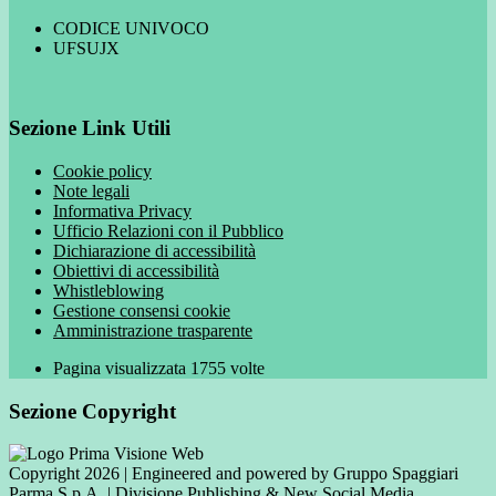
CODICE UNIVOCO
UFSUJX
Sezione Link Utili
Cookie policy
Note legali
Informativa Privacy
Ufficio Relazioni con il Pubblico
Dichiarazione di accessibilità
Obiettivi di accessibilità
Whistleblowing
Gestione consensi cookie
Amministrazione trasparente
Pagina visualizzata
1755
volte
Sezione Copyright
Copyright 2026 | Engineered and powered by Gruppo Spaggiari
Parma S.p.A. | Divisione Publishing & New Social Media