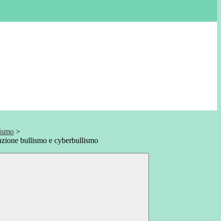
lismo
>
nzione bullismo e cyberbullismo