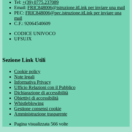
Tel:
+(39) 0775.237089
Email:
FRIC848006@istruzione.it
Link per inviare una mail
PEC:
FRIC848006@pec.istruzione.it
Link per inviare una
mail
C.F.: 92064540609
CODICE UNIVOCO
UFSUJX
Sezione Link Utili
Cookie policy
Note legali
Informativa Privacy
Ufficio Relazioni con il Pubblico
Dichiarazione di accessibilità
Obiettivi di accessibilità
Whistleblowing
Gestione consensi cookie
Amministrazione trasparente
Pagina visualizzata
566
volte